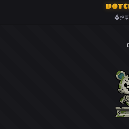
DOTC
🗳️ 投票