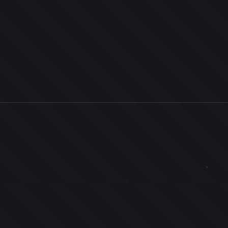
0
ユーザー
人
0
投票お題
件
0
投票
票